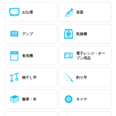
お仏壇
楽器
アンプ
乾燥機
電子レンジ・オー
食洗機
ブン用品
物干し竿
釣り竿
書庫・本
タイヤ