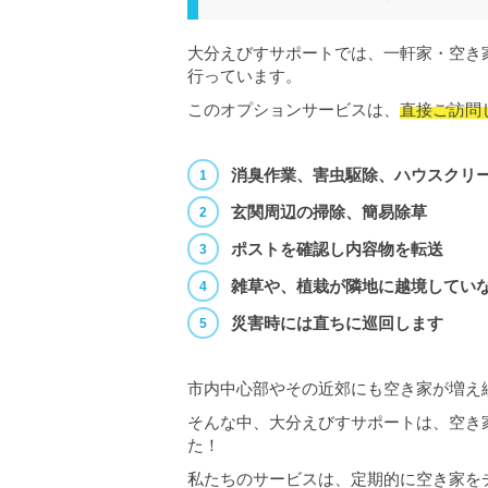
大分えびすサポートでは、一軒家・空き
行っています。
このオプションサービスは、
直接ご訪問
消臭作業、害虫駆除、ハウスクリ
玄関周辺の掃除、簡易除草
ポストを確認し内容物を転送
雑草や、植栽が隣地に越境してい
災害時には直ちに巡回します
市内中心部やその近郊にも空き家が増え
そんな中、大分えびすサポートは、空き
た！
私たちのサービスは、定期的に空き家を