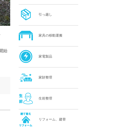
引っ越し
。
家具の移動運搬
開始
家電製品
家財整理
生前整理
リフォーム、建替